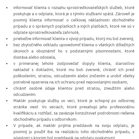
informovať klienta o rozsahu sprostredkovateľských služieb, ktoré
poskytuje a o odplate, ktorá je s týmito službami spätá. Zároveň je
povinný klienta informovať o celkovej nákladnosti obchodného
prípadu a o správnych poplatkoch a iných platbách, ktoré nie sú v
odplate sprostredkovateľa zahrnuté,
priebežne informovať klienta o vývoji prípadu, ktorý mu bol zverený,
bez zbytočného odkladu upovedomiť klienta o všetkých dôležitých
úkonoch a oboznámiť ho s podstatnými písomnosťami, ktoré
dostáva alebo odosiela,
v primeranej lehote zodpovedať dopyty klienta, starostlivo
nakladať s dokladmi, ktoré mu boli zverené, chrániť ich pred
poškodením, stratou, odcudzením alebo zničením a urobiť všetky
potrebné opatrenia na ich ochranu pred nepovolanými osobami,
chrániť osobné údaje klientov pred stratou, zneužitím alebo
odcudzením.
Maklér poskytuje služby vo veci, ktoré je schopný po odbornej
stránke viesť. Vo veciach, ktoré presahujú jeho profesionálnu
kvalifikáciu a rozhľad, sa zaväzuje konzultovať podrobnosti riešenia
obchodného prípadu s odborníkom.
V prípade, ak maklér prijíma preddavok na svoju odplatu, je
povinný ju použiť iba na realizáciu toho obchodného prípadu, v
súvislosti s ktorým bol preddavok na odplatu poskytnutý.