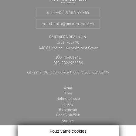
tel.: +421 948 757 959
email: info@partnersreal.sk
PARTNERS REAL s.r.o.
Urbánkova 70
040 01 Košice - mestská časť Sever
IČO: 45401241
DIČ: 2022965384
Zapísaná: Okr. Súd Košice I, odd. Sro, vl.č.25064/V
Úvod
O nás
Nehnuteľnosti
Služby
Referencie
Cenník služieb
Kontakt
Kariéra
Používame cookies