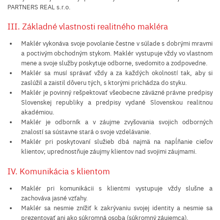
PARTNERS REAL s.r.o.
III. Základné vlastnosti realitného makléra
Maklér vykonáva svoje povolanie čestne v súlade s dobrými mravmi
a poctivým obchodným stykom. Maklér vystupuje vždy vo vlastnom
mene a svoje služby poskytuje odborne, svedomito a zodpovedne.
Maklér sa musí správať vždy a za každých okolností tak, aby si
zaslúžil a zaistil dôveru tých, s ktorými prichádza do styku.
Maklér je povinný rešpektovať všeobecne záväzné právne predpisy
Slovenskej republiky a predpisy vydané Slovenskou realitnou
akadémiou.
Maklér je odborník a v záujme zvyšovania svojich odborných
znalostí sa sústavne stará o svoje vzdelávanie.
Maklér pri poskytovaní služieb dbá najmä na napĺňanie cieľov
klientov; uprednostňuje záujmy klientov nad svojimi záujmami.
IV. Komunikácia s klientom
Maklér pri komunikácii s klientmi vystupuje vždy slušne a
zachováva jasné vzťahy.
Maklér sa nesmie znížiť k zakrývaniu svojej identity a nesmie sa
prezentovať ani ako súkromná osoba (súkromný záujemca).