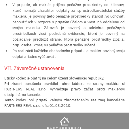
V prípade, ak maklér prijíma peňažné prostriedky od klientov,
ktoré nemajú charakter odplaty za sprostredkovateľské služby
makléra, je povinný tieto peňažné prostriedky starostlivo uchovať,
nepoužiť ich v rozpore s prijatým účelom a viesť ich oddelene od
svojho majetku. Zároveň je povinný o takýchto peňažných
prostriedkoch viesť podrobnú evidenciu, ktorú je povinný na
požiadanie predložiť strane, ktorá peňažné prostriedky zložila,
príp. osobe, ktorej sú peňažné prostriedky určené.
Po realizácii každého obchodného prípadu je maklér povinný svoju
odplatu riadne vyúčtovať .
VII. Záverečné ustanovenia
Etický kódex je platný na celom území Slovenskej republiky.
Pri zistení porušenia pravidiel tohto kódexu zo strany makléra si
PARTNERS REAL s.r.o. vyhradzuje právo začať proti maklérovi
disciplinárne konanie.
Tento kódex bol prijatý Valným zhromaždením realitnej kancelárie
PARTNERS REAL s.r.o. dňa 01.03.2010.