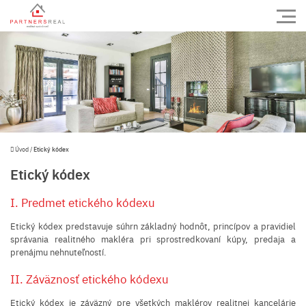
Úvod
/
Etický kódex
Etický kódex
I. Predmet etického kódexu
Etický kódex predstavuje súhrn základný hodnôt, princípov a pravidiel
správania realitného makléra pri sprostredkovaní kúpy, predaja a
prenájmu nehnuteľností.
II. Záväznosť etického kódexu
Etický kódex je záväzný pre všetkých maklérov realitnej kancelárie