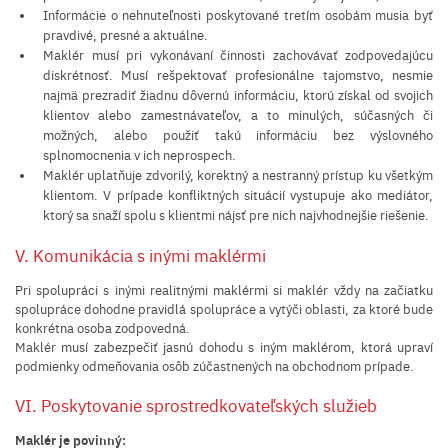
Informácie o nehnuteľnosti poskytované tretím osobám musia byť
pravdivé, presné a aktuálne.
Maklér musí pri vykonávaní činnosti zachovávať zodpovedajúcu
diskrétnosť. Musí rešpektovať profesionálne tajomstvo, nesmie
najmä prezradiť žiadnu dôvernú informáciu, ktorú získal od svojich
klientov alebo zamestnávateľov, a to minulých, súčasných či
možných, alebo použiť takú informáciu bez výslovného
splnomocnenia v ich neprospech.
Maklér uplatňuje zdvorilý, korektný a nestranný prístup ku všetkým
klientom. V prípade konfliktných situácií vystupuje ako mediátor,
ktorý sa snaží spolu s klientmi nájsť pre nich najvhodnejšie riešenie.
V. Komunikácia s inými maklérmi
Pri spolupráci s inými realitnými maklérmi si maklér vždy na začiatku
spolupráce dohodne pravidlá spolupráce a vytýči oblasti, za ktoré bude
konkrétna osoba zodpovedná.
Maklér musí zabezpečiť jasnú dohodu s iným maklérom, ktorá upraví
podmienky odmeňovania osôb zúčastnených na obchodnom prípade.
VI. Poskytovanie sprostredkovateľských služieb
Maklér je povinný: